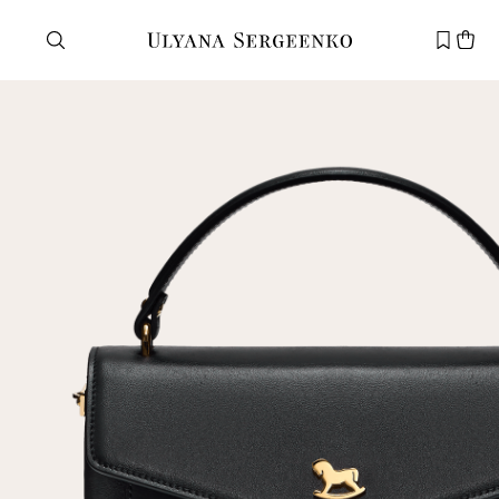
Нужна помощь?
Служба поддержки
+7 495 105 70 25
support@ulyanasergeenko.com
Пн—Пт
11—19
Новый
клиент
Электронная почта
Пароль