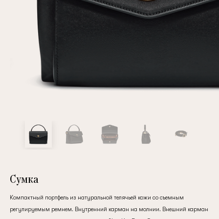
Повтор пароля
Дата рождения
Подписаться на обновления
Нажимая на кнопку "Регистрация", вы соглашаетесь с
условиями
политики конфиденциальности
Сумка
Компактный портфель из натуральной телячьей кожи со съемным
Зарегистрированный
регулируемым ремнем. Внутренний карман на молнии. Внешний карман