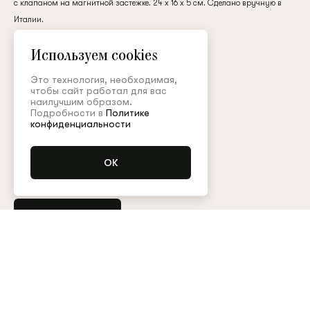
с клапаном на магнитной застежке. 24 x 16 x 5 см. Сделано вручную в
клиент
Италии.
кожа / металл
Используем cookies
250 000 ₽
Электронная почта
Это технология, необходимая,
чтобы сайт работал для вас
наилучшим образом.
Подробности в
Политике
Цвет:
Пароль
конфиденциальности
Запомнить меня
Уточнить наличие
Остались вопросы?
Обратитесь в клиентский сервис
Арт. BRS007CLASSX
Таблица размеров
Восстановить пароль