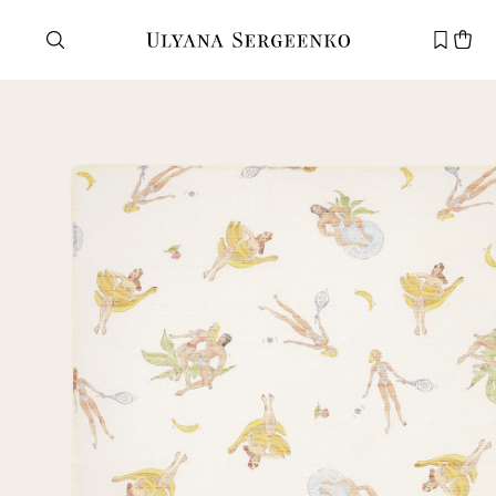
Нужна помощь?
Служба поддержки
+7 495 105 70 25
support@ulyanasergeenko.com
Пн—Пт
11—19
Новый
клиент
Электронная почта
Пароль