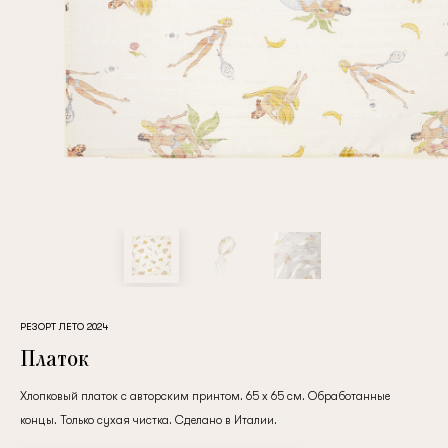
Повтор пароля
Дата рождения
Подписаться на обновления
Нажимая на кнопку "Регистрация", вы соглашаетесь с
условиями
политики конфиденциальности
РЕЗОРТ ЛЕТО 2024
Платок
Хлопковый платок с авторским принтом. 65 x 65 см. Обработанные
концы. Только сухая чистка. Сделано в Италии.
Зарегистрированный