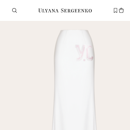
Нужна помощь?
Служба поддержки
+7 495 105 70 25
support@ulyanasergeenko.com
Пн—Пт
11—19
Новый
клиент
Электронная почта
Пароль