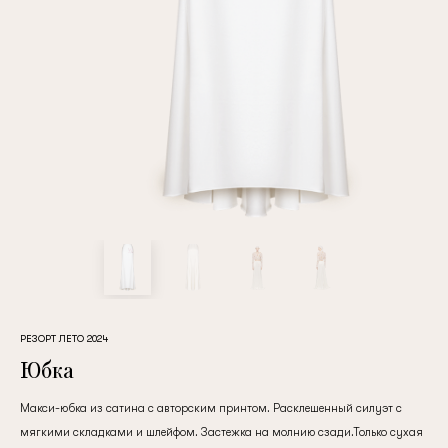
Повтор пароля
Дата рождения
Подписаться на обновления
Нажимая на кнопку "Регистрация", вы соглашаетесь с
условиями
политики конфиденциальности
РЕЗОРТ ЛЕТО 2024
Юбка
Макси-юбка из сатина с авторским принтом. Расклешенный силуэт с
Зарегистрированный
мягкими складками и шлейфом. Застежка на молнию сзади.Только сухая