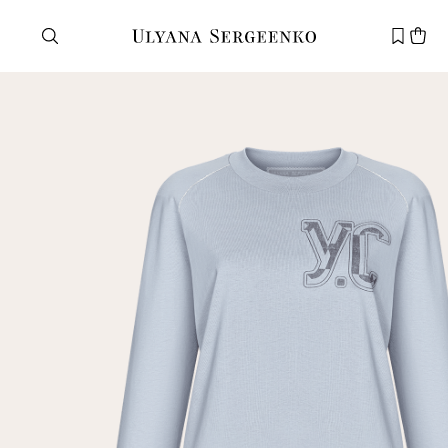
Нужна помощь?
Служба поддержки
+7 495 105 70 25
support@ulyanasergeenko.com
Пн—Пт
11—19
Новый
клиент
Электронная почта
Пароль