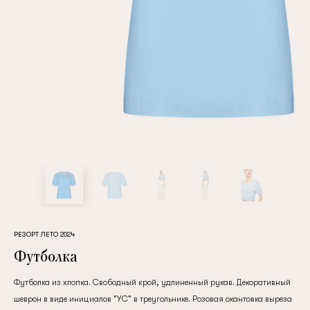
Повтор пароля
Дата рождения
Подписаться на обновления
Нажимая на кнопку "Регистрация", вы соглашаетесь с
условиями
политики конфиденциальности
РЕЗОРТ ЛЕТО 2024
Футболка
Футболка из хлопка. Свободный крой, удлиненный рукав. Декоративный
Зарегистрированный
шеврон в виде инициалов "УС" в треугольнике. Розовая окантовка выреза