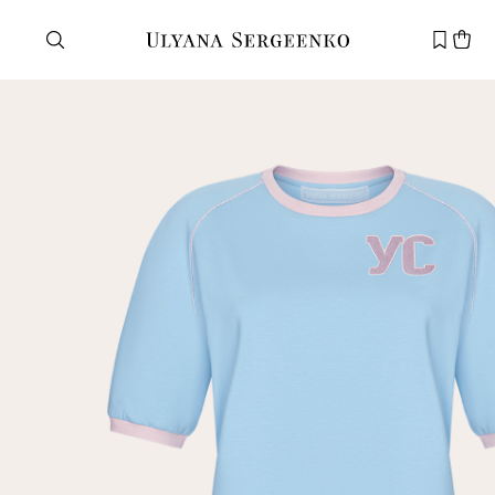
Нужна помощь?
Служба поддержки
+7 495 105 70 25
support@ulyanasergeenko.com
Пн—Пт
11—19
Новый
клиент
Электронная почта
Пароль