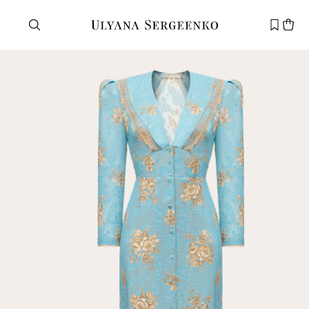
Нужна помощь?
Служба поддержки
+7 495 105 70 25
support@ulyanasergeenko.com
Пн—Пт
11—19
Новый
клиент
Электронная почта
Пароль