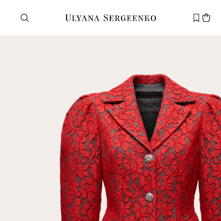
Нужна помощь?
Служба поддержки
+7 495 105 70 25
support@ulyanasergeenko.com
Пн—Пт
11—19
Новый
клиент
Электронная почта
Пароль