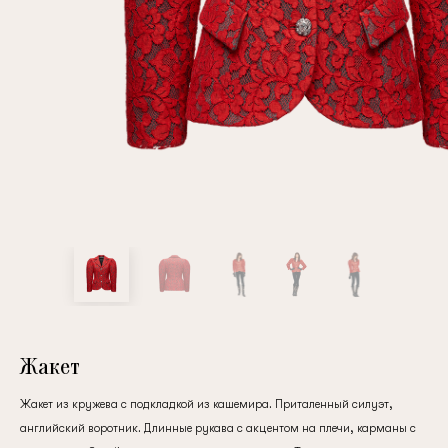
Повтор пароля
Дата рождения
Подписаться на обновления
Нажимая на кнопку "Регистрация", вы соглашаетесь с
условиями
политики конфиденциальности
Жакет
Жакет из кружева с подкладкой из кашемира. Приталенный силуэт,
Зарегистрированный
английский воротник. Длинные рукава с акцентом на плечи, карманы с