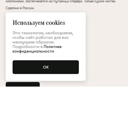
клапанами. Застёгивается на пуговицы спереди. Только сухая чистка.
клиент
Сделано в России.
кружево
Используем cookies
385 000 ₽
Электронная почта
Это технология, необходимая,
чтобы сайт работал для вас
наилучшим образом.
Подробности в
Политике
Цвет:
Пароль
конфиденциальности
Размер (FR):
34
36
38
40
Запомнить меня
Купить
Остались вопросы?
Обратитесь в клиентский сервис
Арт. GCC001FW24Resort
Таблица размеров
Восстановить пароль