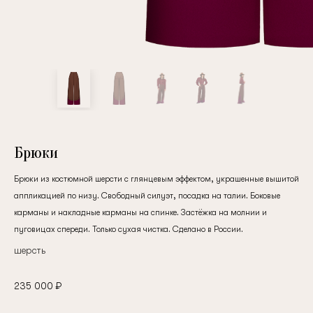
клиент
Электронная почта
Пароль
Брюки
Брюки из костюмной шерсти с глянцевым эффектом, украшенные вышитой
Запомнить меня
аппликацией по низу. Свободный силуэт, посадка на талии. Боковые
карманы и накладные карманы на спинке. Застёжка на молнии и
пуговицах спереди. Только сухая чистка. Сделано в России.
шерсть
Восстановить пароль
235 000 ₽