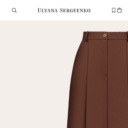
Нужна помощь?
Служба поддержки
+7 495 105 70 25
support@ulyanasergeenko.com
Пн—Пт
11—19
Новый
клиент
Электронная почта
Пароль