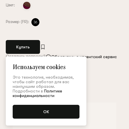
Цвет:
Размер (FR):
36
Купить
Остались вопросы?
Обратитесь в клиентский сервис
Используем cookies
Арт. PNT002FW24Resort
Таблица размеров
Это технология, необходимая,
чтобы сайт работал для вас
наилучшим образом.
Дополнить образ
Подробности в
Политике
конфиденциальности