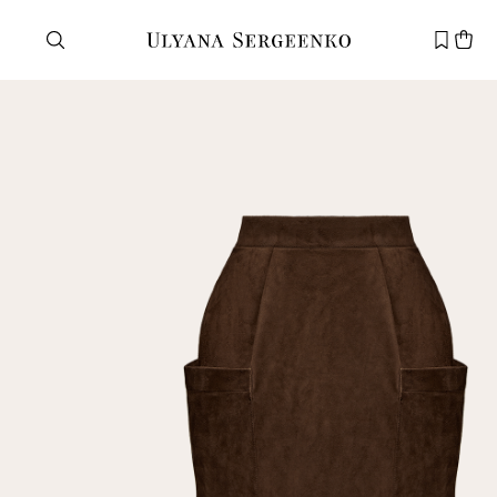
Нужна помощь?
Служба поддержки
+7 495 105 70 25
support@ulyanasergeenko.com
Пн—Пт
11—19
Новый
клиент
Электронная почта
Пароль