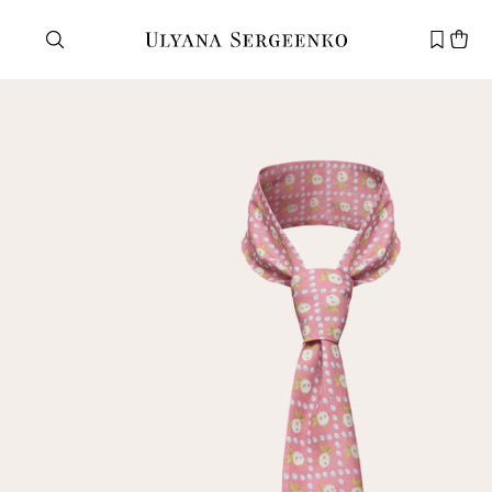
Нужна помощь?
Служба поддержки
+7 495 105 70 25
support@ulyanasergeenko.com
Пн—Пт
11—19
Новый
клиент
Электронная почта
Пароль