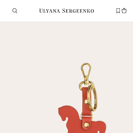
Нужна помощь?
Служба поддержки
+7 495 105 70 25
support@ulyanasergeenko.com
Пн—Пт
11—19
Новый
клиент
Электронная почта
Пароль