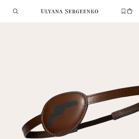
Нужна помощь?
Служба поддержки
+7 495 105 70 25
support@ulyanasergeenko.com
Пн—Пт
11—19
Новый
клиент
Электронная почта
Пароль