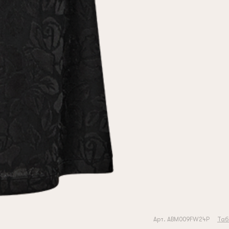
Арт. ABM009FW24P
Таб