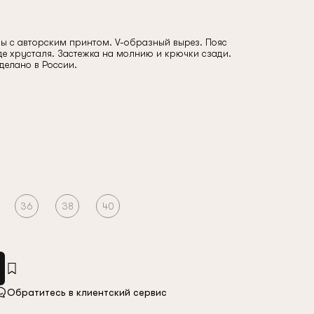
зы с авторским принтом. V-образный вырез. Пояс
де хрусталя. Застежка на молнию и крючки сзади.
Сделано в России.
36
38
40
Обратитесь в клиентский сервис