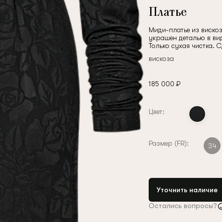
Платье
Миди-платье из виско
украшен деталью в ви
Только сухая чистка. 
вискоза
185 000 ₽
Цвет:
Размер (FR):
34
Уточнить наличие
Остались вопросы?