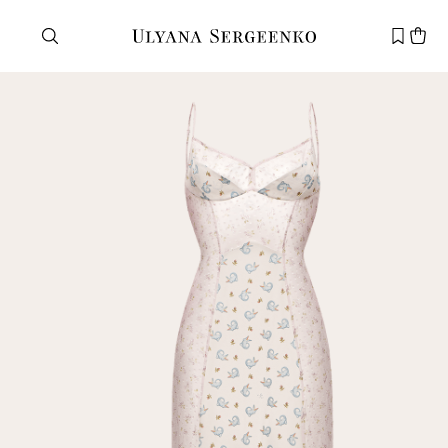
Нужна помощь?
Служба поддержки
+7 495 105 70 25
support@ulyanasergeenko.com
Пн—Пт
11—19
Новый
клиент
Электронная почта
Пароль