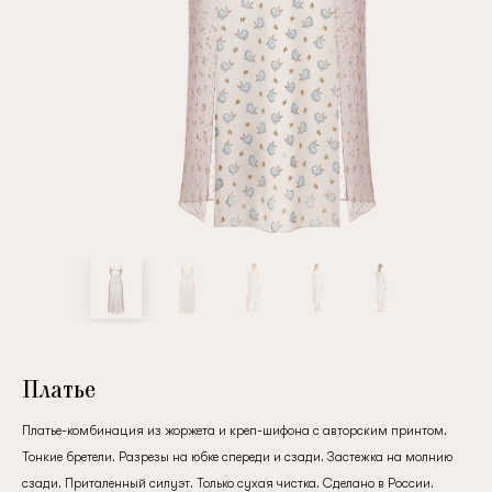
Повтор пароля
Дата рождения
Подписаться на обновления
Нажимая на кнопку "Регистрация", вы соглашаетесь с
условиями
политики конфиденциальности
Платье
Платье-комбинация из жоржета и креп-шифона с авторским принтом.
Тонкие бретели. Разрезы на юбке спереди и сзади. Застежка на молнию
Зарегистрированный
сзади. Приталенный силуэт. Только сухая чистка. Сделано в России.