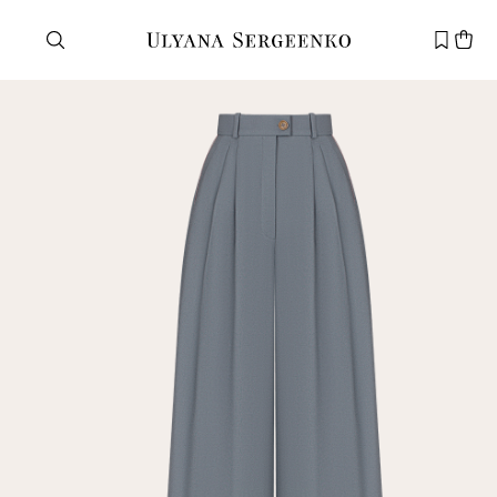
Нужна помощь?
Служба поддержки
+7 495 105 70 25
support@ulyanasergeenko.com
Пн—Пт
11—19
Новый
клиент
Электронная почта
Пароль