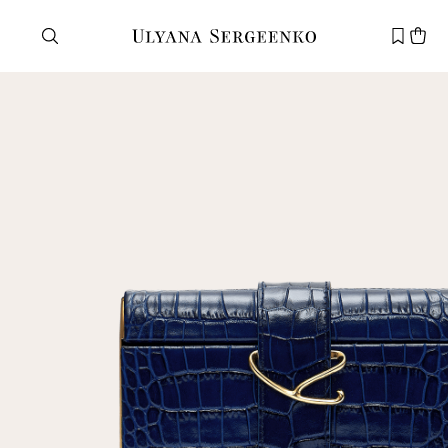
Нужна помощь?
Служба поддержки
+7 495 105 70 25
support@ulyanasergeenko.com
Пн—Пт
11—19
Новый
клиент
Электронная почта
Пароль