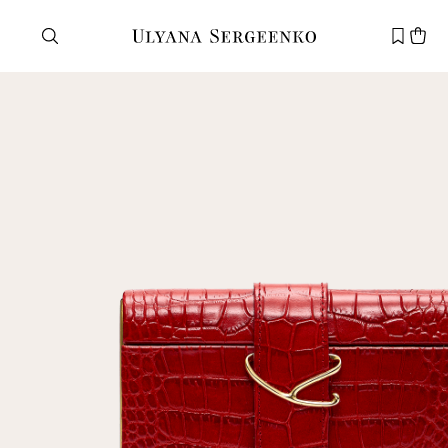
Нужна помощь?
Служба поддержки
+7 495 105 70 25
support@ulyanasergeenko.com
Пн—Пт
11—19
Новый
клиент
Электронная почта
Пароль