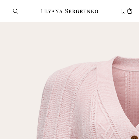
Нужна помощь?
Служба поддержки
+7 495 105 70 25
support@ulyanasergeenko.com
Пн—Пт
11—19
Новый
клиент
Электронная почта
Пароль