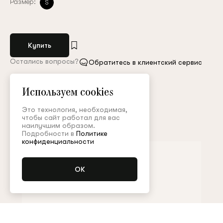
Размер:
S
Купить
Остались вопросы?
Обратитесь в клиентский сервис
Арт. MGL002SS24P
Таблица размеров
Используем cookies
Это технология, необходимая,
чтобы сайт работал для вас
Дополнить образ
наилучшим образом.
Подробности в
Политике
конфиденциальности