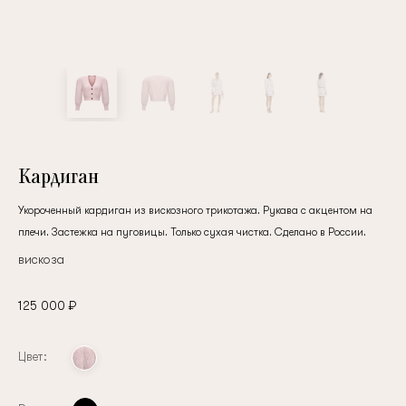
клиент
Электронная почта
Пароль
Кардиган
Укороченный кардиган из вискозного трикотажа. Рукава c акцентом на
плечи. Застежка на пуговицы. Только сухая чистка. Сделано в России.
Запомнить меня
вискоза
125 000 ₽
Цвет:
Восстановить пароль