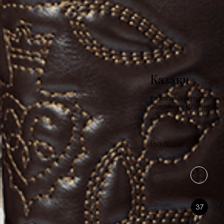
Казаки
Казаки из натуральной
Сделаны в Италии.
кожа
160 000 ₽
Цвет:
Размер:
37