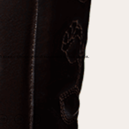
 кожи с декоративной вышивкой в виде цветов.
38
39
40