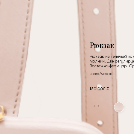
Рюкзак
Рюкзак из телячьей к
молнии. Две регулиру
Застежка-фермуар. Сд
кожа/металл
180 000 ₽
Цвет: