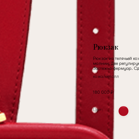
Рюкзак
Рюкзак из телячьей к
молнии. Две регулиру
Застежка-фермуар. Сд
кожа/металл
180 000 ₽
Цвет: