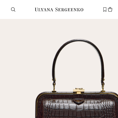
Нужна помощь?
Служба поддержки
+7 495 105 70 25
support@ulyanasergeenko.com
Пн—Пт
11—19
Новый
клиент
Электронная почта
Пароль