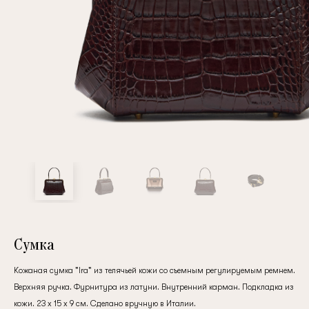
Повтор пароля
Дата рождения
Подписаться на обновления
Нажимая на кнопку "Регистрация", вы соглашаетесь с
условиями
политики конфиденциальности
Сумка
Кожаная сумка "Ira" из телячьей кожи со съемным регулируемым ремнем.
Верхняя ручка. Фурнитура из латуни. Внутренний карман. Подкладка из
Зарегистрированный
кожи. 23 x 15 x 9 см. Сделано вручную в Италии.