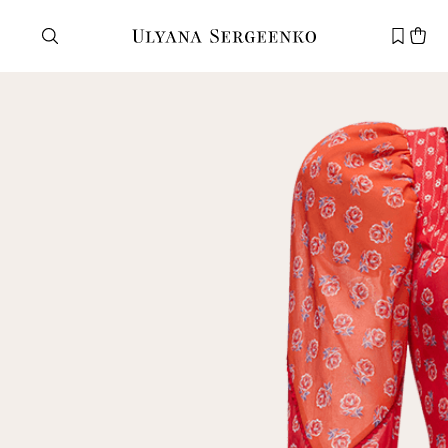
Нужна помощь?
Служба поддержки
+7 495 105 70 25
support@ulyanasergeenko.com
Пн—Пт
11—19
Новый
клиент
Электронная почта
Пароль