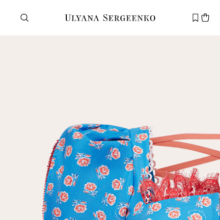
Нужна помощь?
Служба поддержки
+7 495 105 70 25
support@ulyanasergeenko.com
Пн—Пт
11—19
Новый
клиент
Электронная почта
Пароль