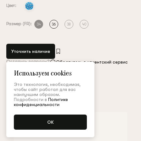
Цвет:
Размер (FR):
34
36
38
40
Уточнить наличие
Остались вопросы?
Обратитесь в клиентский сервис
Используем cookies
Арт. CMA008SS24P
Таблица размеров
Это технология, необходимая,
чтобы сайт работал для вас
наилучшим образом.
Дополнить образ
Подробности в
Политике
конфиденциальности