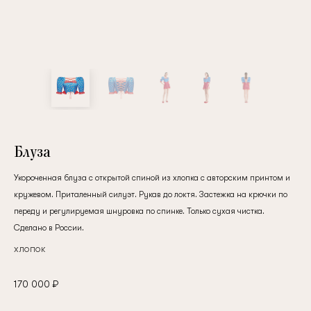
клиент
Электронная почта
Пароль
Блуза
Укороченная блуза с открытой спиной из хлопка с авторским принтом и
Запомнить меня
кружевом. Приталенный силуэт. Рукав до локтя. Застежка на крючки по
переду и регулируемая шнуровка по спинке. Только сухая чистка.
Сделано в России.
хлопок
Восстановить пароль
170 000 ₽