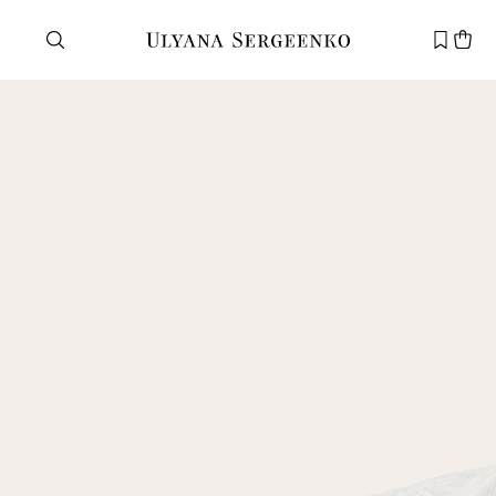
Нужна помощь?
Служба поддержки
+7 495 105 70 25
support@ulyanasergeenko.com
Пн—Пт
11—19
Новый
клиент
Электронная почта
Пароль