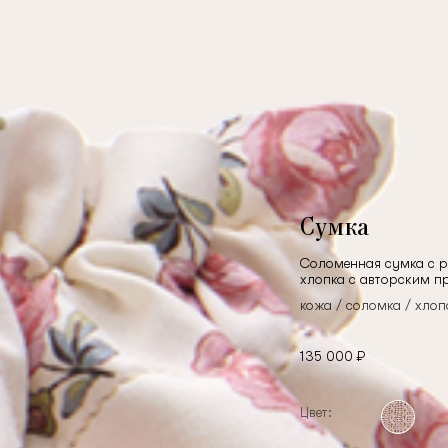
Сумка
Соломенная сумка с р
хлопка с авторским п
кожа / соломка / хлоп
135 000 ₽
Цвет: