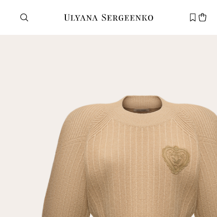
Нужна помощь?
Служба поддержки
+7 495 105 70 25
support@ulyanasergeenko.com
Пн—Пт
11—19
Новый
клиент
Электронная почта
Пароль