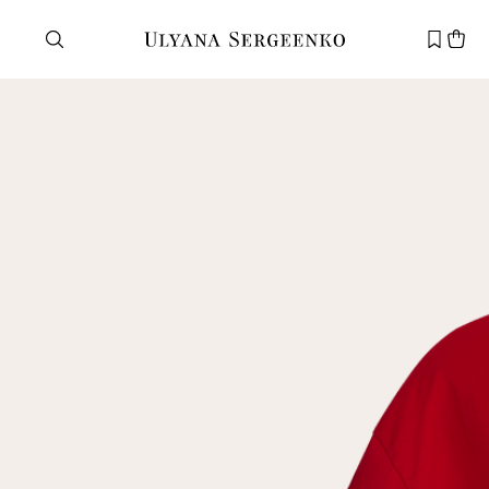
Нужна помощь?
Служба поддержки
+7 495 105 70 25
support@ulyanasergeenko.com
Пн—Пт
11—19
Новый
клиент
Электронная почта
Пароль