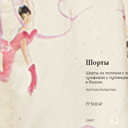
Шорты
Шорты из поплина с 
гульфиком с пуговицам
в России.
поплин/эластан
77 500 ₽
Цвет: