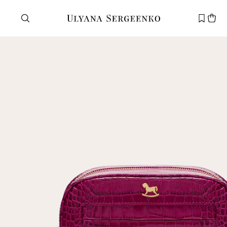
Нужна помощь?
Служба поддержки
+7 495 105 70 25
support@ulyanasergeenko.com
Пн—Пт
11—19
Новый
клиент
Электронная почта
Пароль