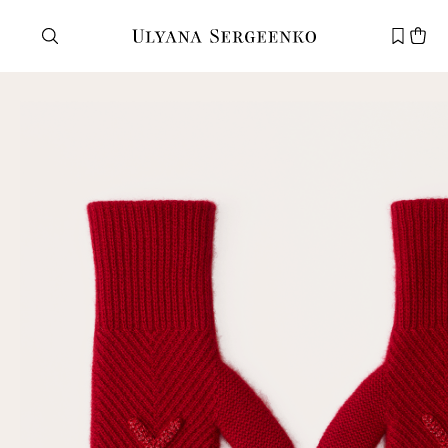
Нужна помощь?
Служба поддержки
+7 495 105 70 25
support@ulyanasergeenko.com
Пн—Пт
11—19
Новый
клиент
Электронная почта
Пароль