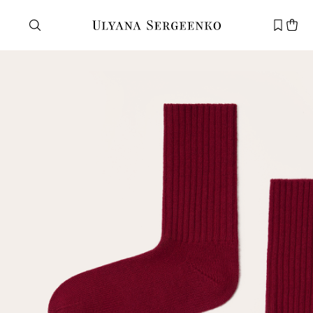
Нужна помощь?
Служба поддержки
+7 495 105 70 25
support@ulyanasergeenko.com
Пн—Пт
11—19
Новый
клиент
Электронная почта
Пароль