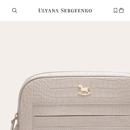
Нужна помощь?
Служба поддержки
+7 495 105 70 25
support@ulyanasergeenko.com
Пн—Пт
11—19
Новый
клиент
Электронная почта
Пароль