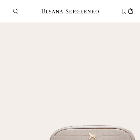
Нужна помощь?
Служба поддержки
+7 495 105 70 25
support@ulyanasergeenko.com
Пн—Пт
11—19
Новый
клиент
Электронная почта
Пароль