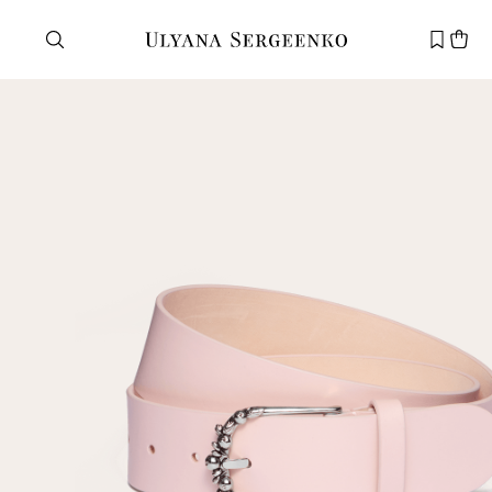
Нужна помощь?
Служба поддержки
+7 495 105 70 25
support@ulyanasergeenko.com
Пн—Пт
11—19
Новый
клиент
Электронная почта
Пароль