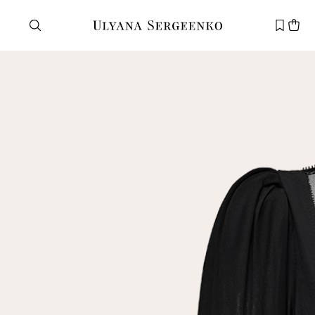
Нужна помощь?
Служба поддержки
+7 495 105 70 25
support@ulyanasergeenko.com
Пн—Пт
11—19
Новый
клиент
Электронная почта
Пароль