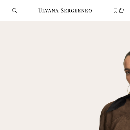
Нужна помощь?
Служба поддержки
+7 495 105 70 25
support@ulyanasergeenko.com
Пн—Пт
11—19
Новый
клиент
Электронная почта
Пароль