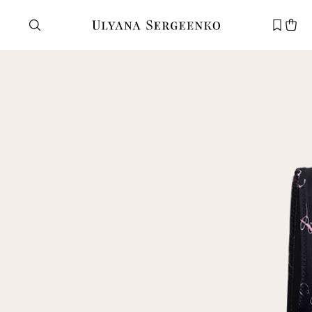
Нужна помощь?
Служба поддержки
+7 495 105 70 25
support@ulyanasergeenko.com
Пн—Пт
11—19
Новый
клиент
Электронная почта
Пароль