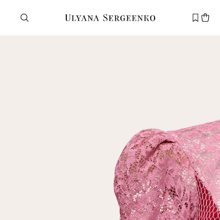
Нужна помощь?
Служба поддержки
+7 495 105 70 25
support@ulyanasergeenko.com
Пн—Пт
11—19
Новый
клиент
Электронная почта
Пароль