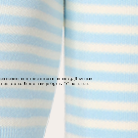
из вискозного трикотажа в полоску. Длинные
ник-горло. Декор в виде буквы "У" на плече.