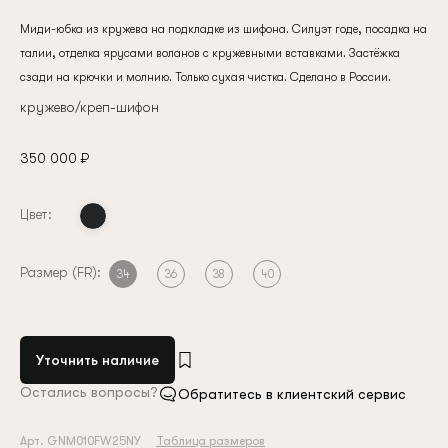
Миди-юбка из кружева на подкладке из шифона. Силуэт годе, посадка на
талии, отделка ярусами воланов с кружевными вставками. Застёжка
сзади на крючки и молнию. Только сухая чистка. Сделано в России.
кружево/креп-шифон
350 000 ₽
Цвет:
Размер (FR):
34
36
38
40
Уточнить наличие
Остались вопросы?
Обратитесь в клиентский сервис
Арт. GNM010FW25NY
Таблица размеров