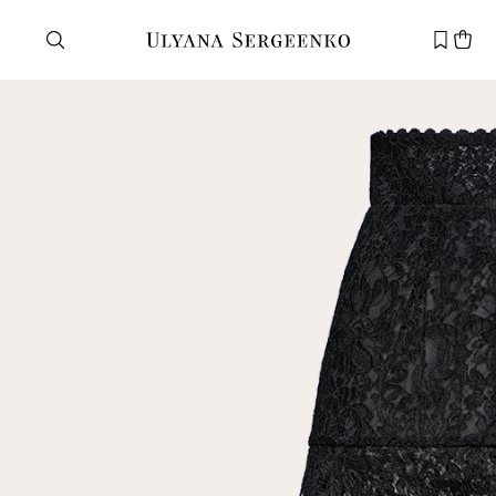
Нужна помощь?
Служба поддержки
+7 495 105 70 25
support@ulyanasergeenko.com
Пн—Пт
11—19
Новый
клиент
Электронная почта
Пароль