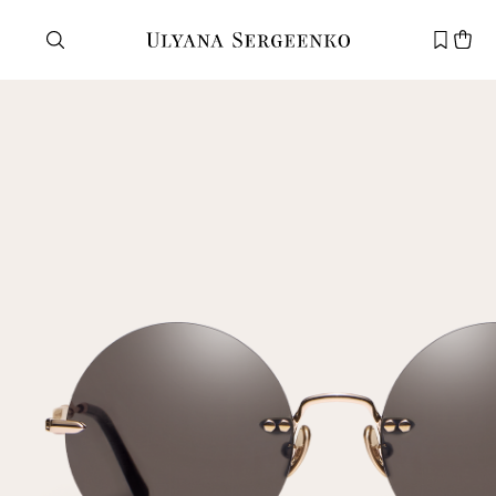
Нужна помощь?
Служба поддержки
+7 495 105 70 25
support@ulyanasergeenko.com
Пн—Пт
11—19
Новый
клиент
Электронная почта
Пароль