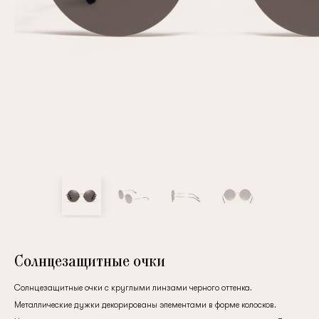
Повтор пароля
Дата рождения
Подписаться на обновления
Нажимая на кнопку "Регистрация", вы соглашаетесь с
условиями
политики конфиденциальности
Солнцезащитные очки
Солнцезащитные очки с круглыми линзами черного оттенка.
Зарегистрированный
Металлические дужки декорированы элементами в форме колосков.