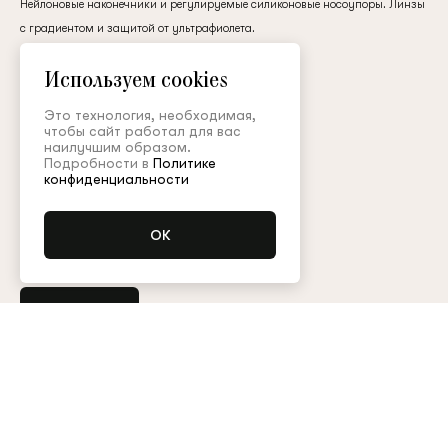
Нейлоновые наконечники и регулируемые силиконовые носоупоры. Линзы
клиент
с градиентом и защитой от ультрафиолета.
металл / стекло
Используем cookies
45 000 ₽
Электронная почта
Это технология, необходимая,
чтобы сайт работал для вас
наилучшим образом.
Подробности в
Политике
Цвет:
Пароль
конфиденциальности
Запомнить меня
Купить
Остались вопросы?
Обратитесь в клиентский сервис
Арт. OCH007CLASSX
Таблица размеров
Восстановить пароль