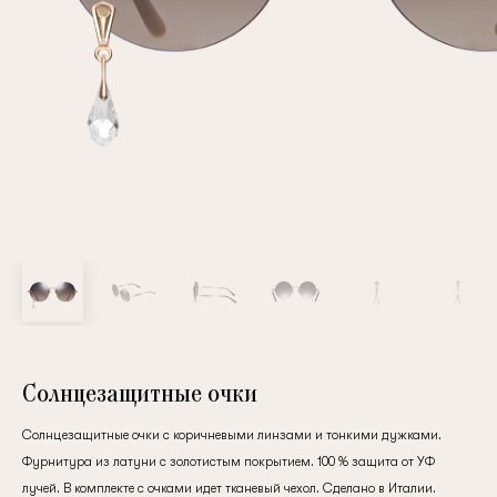
Повтор пароля
Дата рождения
Подписаться на обновления
Нажимая на кнопку "Регистрация", вы соглашаетесь с
условиями
политики конфиденциальности
Солнцезащитные очки
Солнцезащитные очки с коричневыми линзами и тонкими дужками.
Фурнитура из латуни с золотистым покрытием. 100 % защита от УФ
Зарегистрированный
лучей. В комплекте с очками идет тканевый чехол. Сделано в Италии.