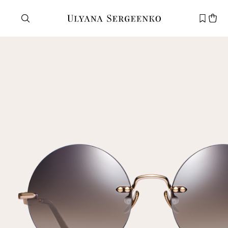
Нужна помощь?
Служба поддержки
+7 495 105 70 25
support@ulyanasergeenko.com
Пн—Пт
11—19
Новый
клиент
Электронная почта
Пароль