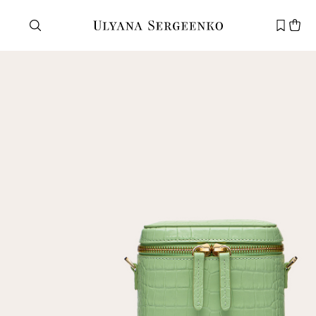
Нужна помощь?
Служба поддержки
+7 495 105 70 25
support@ulyanasergeenko.com
Пн—Пт
11—19
Новый
клиент
Электронная почта
Пароль