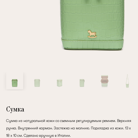
Повтор пароля
Дата рождения
Подписаться на обновления
Нажимая на кнопку "Регистрация", вы соглашаетесь с
условиями
политики конфиденциальности
Сумка
Сумка из натуральной кожи со съемным регулируемым ремнем. Верхняя
ручка. Внутренний карман. Застежка на молнию. Подкладка из кожи. 13 х
Зарегистрированный
18 х 10 см. Сделано вручную в Италии.