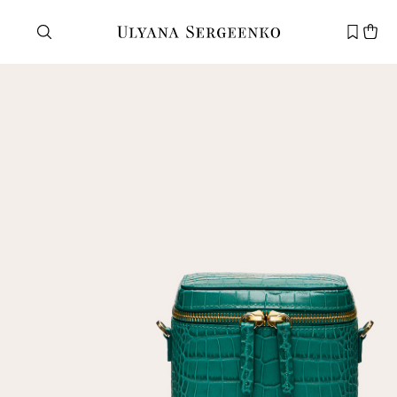
Нужна помощь?
Служба поддержки
+7 495 105 70 25
support@ulyanasergeenko.com
Пн—Пт
11—19
Новый
клиент
Электронная почта
Пароль