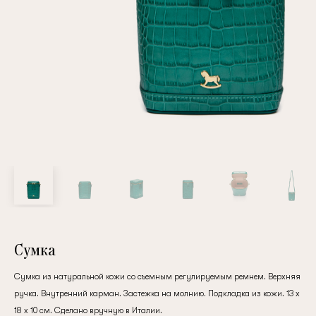
Повтор пароля
Дата рождения
Подписаться на обновления
Нажимая на кнопку "Регистрация", вы соглашаетесь с
условиями
политики конфиденциальности
Сумка
Сумка из натуральной кожи со съемным регулируемым ремнем. Верхняя
ручка. Внутренний карман. Застежка на молнию. Подкладка из кожи. 13 х
Зарегистрированный
18 х 10 см. Сделано вручную в Италии.