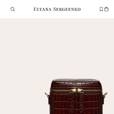
Нужна помощь?
Служба поддержки
+7 495 105 70 25
support@ulyanasergeenko.com
Пн—Пт
11—19
Новый
клиент
Электронная почта
Пароль