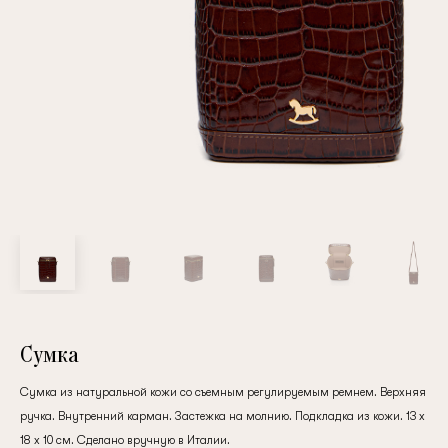
Повтор пароля
Дата рождения
Подписаться на обновления
Нажимая на кнопку "Регистрация", вы соглашаетесь с
условиями
политики конфиденциальности
Сумка
Сумка из натуральной кожи со съемным регулируемым ремнем. Верхняя
ручка. Внутренний карман. Застежка на молнию. Подкладка из кожи. 13 х
Зарегистрированный
18 х 10 см. Сделано вручную в Италии.