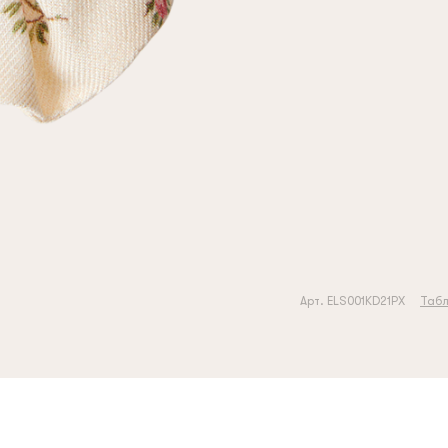
Арт. ELS001KD21PX
Табл