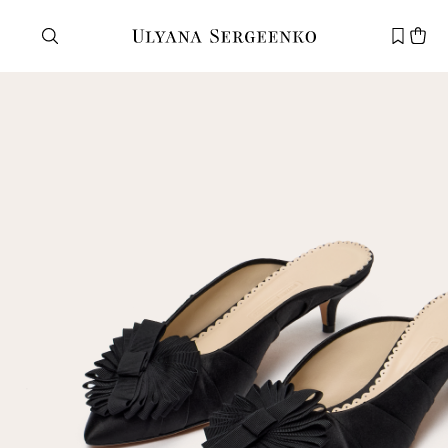
Нужна помощь?
Служба поддержки
+7 495 105 70 25
support@ulyanasergeenko.com
Пн—Пт
11—19
Новый
клиент
Электронная почта
Пароль