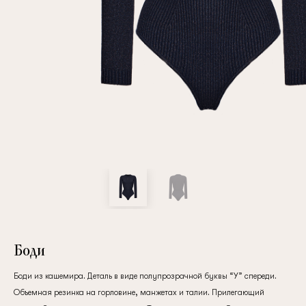
Повтор пароля
Дата рождения
Подписаться на обновления
Нажимая на кнопку "Регистрация", вы соглашаетесь с
условиями
политики конфиденциальности
Боди
Боди из кашемира. Деталь в виде полупрозрачной буквы “У” спереди.
Зарегистрированный
Объемная резинка на горловине, манжетах и талии. Прилегающий