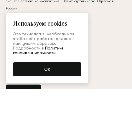
силуэт. Застежка на кнопки снизу. Только сухая чистка. Сделано в
клиент
России.
кашемир
Используем cookies
120 000 ₽
Электронная почта
Это технология, необходимая,
чтобы сайт работал для вас
наилучшим образом.
Подробности в
Политике
Цвет:
Пароль
конфиденциальности
Размер:
m
s
Запомнить меня
Купить
Остались вопросы?
Обратитесь в клиентский сервис
Арт. MGL001FW23Resort
Таблица размеров
Восстановить пароль