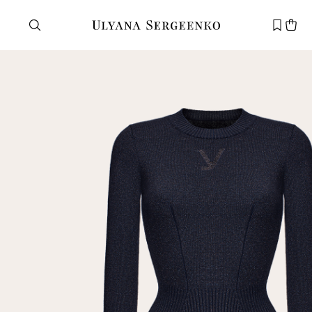
Нужна помощь?
Служба поддержки
+7 495 105 70 25
support@ulyanasergeenko.com
Пн—Пт
11—19
Новый
клиент
Электронная почта
Пароль