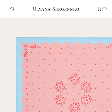
Нужна помощь?
Служба поддержки
+7 495 105 70 25
support@ulyanasergeenko.com
Пн—Пт
11—19
Новый
клиент
Электронная почта
Пароль